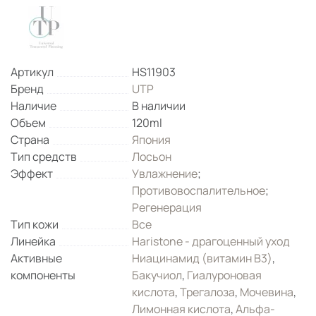
Артикул
HS11903
Бренд
UTP
Наличие
В наличии
Объем
120ml
Страна
Япония
Тип средств
Лосьон
Эффект
Увлажнение
;
Противовоспалительное
;
Регенерация
Тип кожи
Все
Линейка
Haristone - драгоценный уход
Активные
Ниацинамид (витамин B3)
,
компоненты
Бакучиол
,
Гиалуроновая
кислота
,
Трегалоза
,
Мочевина
,
Лимонная кислота
,
Альфа-