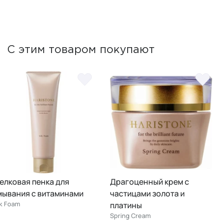
С этим товаром покупают
елковая пенка для
Драгоценный крем с
мывания с витаминами
частицами золота и
lk Foam
платины
Spring Cream