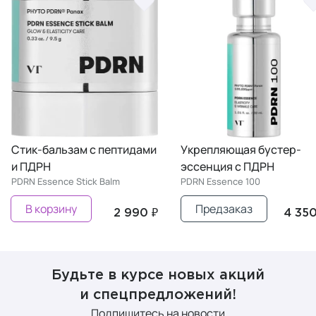
Стик-бальзам с пептидами
Укрепляющая бустер-
и ПДРН
эссенция с ПДРН
PDRN Essence Stick Balm
PDRN Essence 100
В корзину
Предзаказ
2 990 ₽
4 350
Будьте в курсе новых акций
и спецпредложений!
Подпишитесь на новости