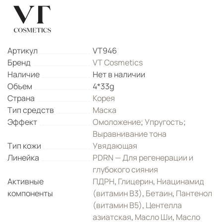
Артикул
VT946
Бренд
VT Cosmetics
Наличие
Нет в наличии
Объем
4*33g
Страна
Корея
Тип средств
Маска
Эффект
Омоложение
;
Упругость
;
Выравнивание тона
Тип кожи
Увядающая
Линейка
PDRN — Для регенерации и
глубокого сияния
Активные
ПДРН
,
Глицерин
,
Ниацинамид
компоненты
(витамин B3)
,
Бетаин
,
Пантенол
(витамин B5)
,
Центелла
азиатская
,
Масло Ши
,
Масло