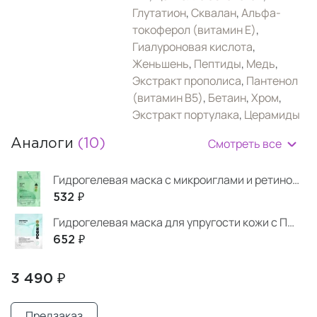
Глутатион
,
Сквалан
,
Альфа-
токоферол (витамин Е)
,
Гиалуроновая кислота
,
Женьшень
,
Пептиды
,
Медь
,
Экстракт прополиса
,
Пантенол
(витамин B5)
,
Бетаин
,
Хром
,
Экстракт портулака
,
Церамиды
Смотреть все
Аналоги
(10)
Гидрогелевая маска с микроиглами и ретинолом
532 ₽
Гидрогелевая маска для упругости кожи с ПДРН
652 ₽
3 490 ₽
Предзаказ