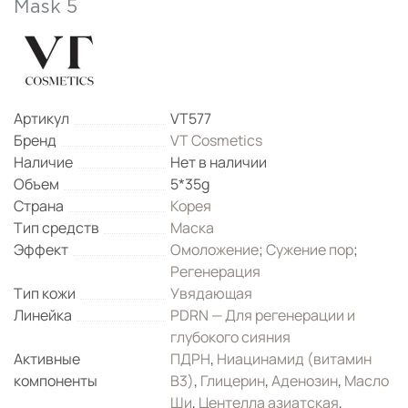
Mask 5
Артикул
VT577
Бренд
VT Cosmetics
Наличие
Нет в наличии
Объем
5*35g
Страна
Корея
Тип средств
Маска
Эффект
Омоложение
;
Сужение пор
;
Регенерация
Тип кожи
Увядающая
Линейка
PDRN — Для регенерации и
глубокого сияния
Активные
ПДРН
,
Ниацинамид (витамин
компоненты
B3)
,
Глицерин
,
Аденозин
,
Масло
Ши
,
Центелла азиатская
,