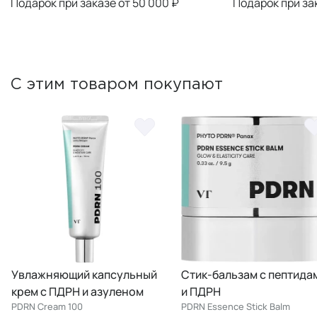
Подарок при заказе от 50 000 ₽
Подарок при за
С этим товаром покупают
й капсульный
Стик-бальзам с пептидами
Укрепля
 и азуленом
и ПДРН
эссенци
0
PDRN Essence Stick Balm
PDRN Esse