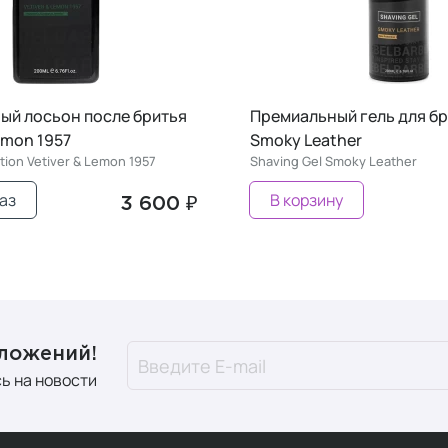
ый лосьон после бритья
Премиальный гель для б
Lemon 1957
Smoky Leather
tion Vetiver & Lemon 1957
Shaving Gel Smoky Leather
аз
В корзину
3 600 ₽
дложений!
ь на новости