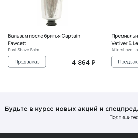
Бальзам после бритья Captain
Премиальн
Fawcett
Vetiver & 
Post Shave Balm
Aftershave Lo
Предзаказ
Предзак
4 864 ₽
Будьте в курсе новых акций и спецпре
Подпишитес