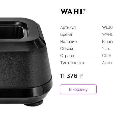
Артикул
WL30
Бренд
WAHL
Наличие
В нал
Объем
1 шт.
Страна
США
Тип средств
Аксе
11 376 ₽
В корзину