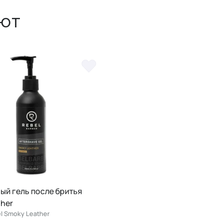
ют
ый гель после бритья
ther
el Smoky Leather