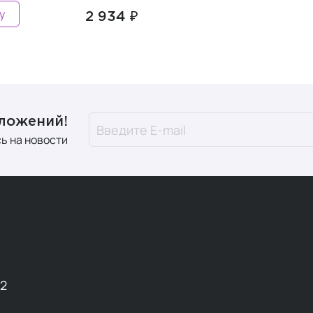
у
2 934 ₽
дложений!
ь на новости
12