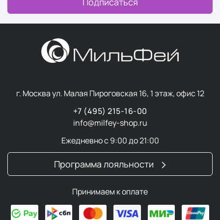
Продукция представлена в элегантной и
Подписаться
экологичной упаковке.
Полезные свойства экстракта
бамбука: мощный антиоксидант
и противовоспалительный агент
Чистый экстракт бамбука
является
г. Москва ул. Малая Пироговская 16, 1 этаж, офис 12
традиционным растительным лекарственным
+7 (495) 215-16-00
средством в странах Восточной Азии. Его
info@milfey-shop.ru
ценность подтверждена современными
исследованиями, которые выявили сильные
Ежедневно с 9:00 до 21:00
антиоксидантные свойства — он эффективно
нейтрализует реактивные формы кислорода
Программа лояльности
(свободные радикалы) и активирует
собственные
антиоксидантные
системы клетки,
Принимаем к оплате
защищая её от повреждений.
Кроме того, BCL демонстрирует