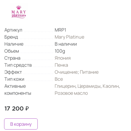
Артикул
MRP1
Бренд
Mary Platinue
Наличие
В наличии
Объем
100g
Страна
Япония
Тип средств
Пенка
Эффект
Очищение
;
Питание
Тип кожи
Все
Активные
Глицерин
,
Церамиды
,
Каолин
,
компоненты
Розовое масло
17 200 ₽
В корзину