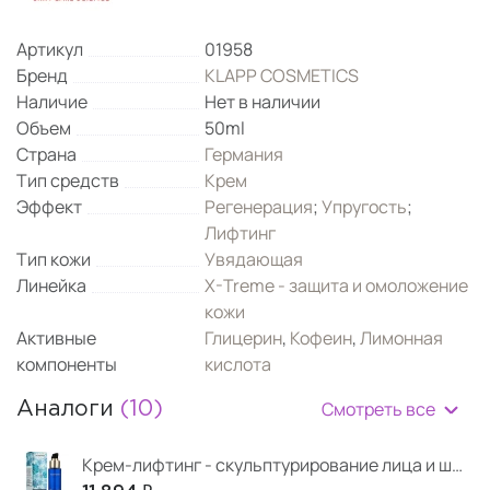
Артикул
01958
Бренд
KLAPP COSMETICS
Наличие
Нет в наличии
Объем
50ml
Страна
Германия
Тип средств
Крем
Эффект
Регенерация
;
Упругость
;
Лифтинг
Тип кожи
Увядающая
Линейка
X-Treme - защита и омоложение
кожи
Активные
Глицерин
,
Кофеин
,
Лимонная
компоненты
кислота
Смотреть все
Аналоги
(10)
Крем-лифтинг - скульптурирование лица и шеи