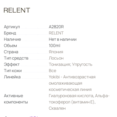
Артикул
A2820R
Бренд
RELENT
Наличие
Нет в наличии
Объем
100ml
Страна
Япония
Тип средств
Лосьон
Эффект
Тонизация
;
Упругость
Тип кожи
Все
Линейка
Yokibi - Антивозрастная
омолаживающая
косметическая линия
Активные
Гиалуроновая кислота
,
Альфа-
компоненты
токоферол (витамин Е)
,
Сквален