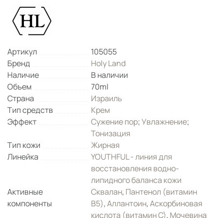
Артикул
105055
Бренд
Holy Land
Наличие
В наличии
Объем
70ml
Страна
Израиль
Тип средств
Крем
Эффект
Сужение пор
;
Увлажнение
;
Тонизация
Тип кожи
Жирная
Линейка
YOUTHFUL - линия для
восстановления водно-
липидного баланса кожи
Активные
Сквалан
,
Пантенол (витамин
компоненты
B5)
,
Аллантоин
,
Аскорбиновая
кислота (витамин С)
,
Мочевина