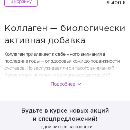
В корзину
9 400 ₽
Коллаген — биологически
активная добавка
Коллаген привлекает к себе много внимания в
последние годы — от здоровья кожи до подвижности
суставов. Но заслуживает ли он такого внимания?
Какие типы и источники коллагена существуют?
Подробнее
Коллаген
— это
структурный белок
, который наш
организм вырабатывает (синтезирует)
самостоятельно. Достаточное количество коллагена в
коже также необходимо для ее эластичности и
Будьте в курсе новых акций
упругости.
и спецпредложений!
Коллаген состоит из длинных цепочек аминокислот
Подпишитесь на новости