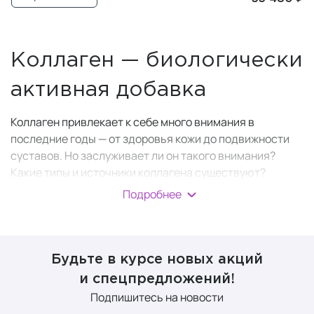
Коллаген — биологически
активная добавка
Коллаген привлекает к себе много внимания в
последние годы — от здоровья кожи до подвижности
суставов. Но заслуживает ли он такого внимания?
Какие типы и источники коллагена существуют?
Подробнее
Коллаген
— это
структурный белок
, который наш
организм вырабатывает (синтезирует)
самостоятельно. Достаточное количество коллагена в
коже также необходимо для ее эластичности и
Будьте в курсе новых акций
упругости.
и спецпредложений!
Коллаген состоит из длинных цепочек аминокислот
Подпишитесь на новости
(глицина, пролин и гидроксипролина). Он составляет