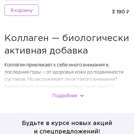
В корзину
3 190 ₽
Коллаген — биологически
активная добавка
Коллаген привлекает к себе много внимания в
последние годы — от здоровья кожи до подвижности
суставов. Но заслуживает ли он такого внимания?
Какие типы и источники коллагена существуют?
Подробнее
Коллаген
— это
структурный белок
, который наш
организм вырабатывает (синтезирует)
самостоятельно. Достаточное количество коллагена в
коже также необходимо для ее эластичности и
Будьте в курсе новых акций
упругости.
и спецпредложений!