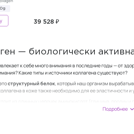
ollagen
00g
у
39 528 ₽
ген — биологически активн
ивлекает к себе много внимания в последние годы — от здо
нимания? Какие типы и источники коллагена существуют?
это
структурный белок
, который наш организм вырабаты
оллагена в коже также необходимо для ее эластичности и 
стоит из длинных цепочек аминокислот (глицина, пролин и 
низма человека и используется в качестве соединительной
Подробнее
 мышцы и связки. Что касается кожи, то 75% ее опорной стр
стоянно вырабатывается специализированными клетками и в
ь эту потребность. После этого мы теряем в среднем 1,5%