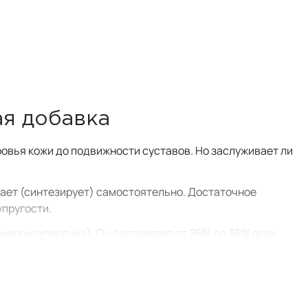
ая добавка
ровья кожи до подвижности суставов. Но заслуживает ли
вает (синтезирует) самостоятельно. Достаточное
упругости.
гидроксипролина). Он составляет от 25% до 35% всех
 ткани во многих жизненно важных органах, включая
уктуры составляет именно коллаген.
округ них, но после 25 лет организм уже не может
 коллагена каждый год, что приводит к разрушению