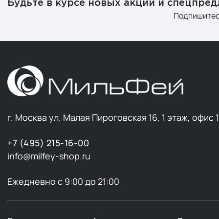
Будьте в курсе новых акций и спецпре
Как б
Подпишитес
Коллаген по
усиливаются,
Возрас
меньше
Ультра
увелич
Свобо
г. Москва ул. Малая Пироговская 16, 1 этаж, офис 
вещест
разруш
+7 (495) 215-16-00
Высоки
info@milfey-shop.ru
происх
Стрес
замедл
Ежедневно с 9:00 до 21:00
стресс
Следователь