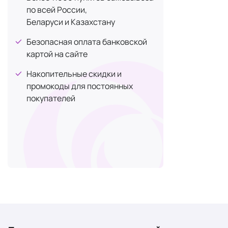
по всей России,
волокон и п
Беларуси и Казахстану
тренировок и
Безопасная оплата банковской
По мнению м
картой на сайте
эффективн
Прежде чем 
Накопительные скидки и
для вас.
промокоды для постоянных
покупателей
Что п
С возрастом
тем ниже уро
Более того,
снижение уро
Учитывая то,
биологическ