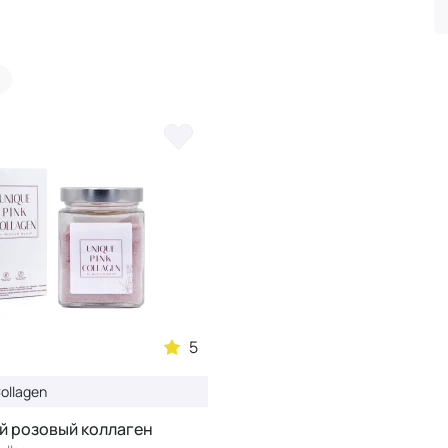
5
Collagen
й розовый коллаген