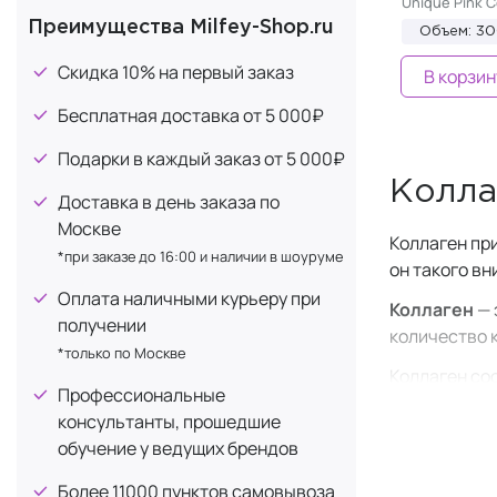
Unique Pink C
Преимущества Milfey-Shop.ru
Объем: 3
Скидка 10% на первый заказ
В корзин
Бесплатная доставка от 5 000₽
Подарки в каждый заказ от 5 000₽
Колла
Доставка в день заказа по
Москве
Коллаген пр
*при заказе до 16:00 и наличии в шоуруме
он такого в
Оплата наличными курьеру при
Коллаген
— 
получении
количество к
*только по Москве
Коллаген со
Профессиональные
белков орга
консультанты, прошедшие
кожу, кости,
обучение у ведущих брендов
Коллаген по
Более 11000 пунктов самовывоза
удовлетворят