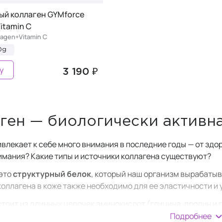
ый коллаген GYMforce
itamin C
lagen+Vitamin C
0g
у
3 190 ₽
ген — биологически активн
ивлекает к себе много внимания в последние годы — от здо
нимания? Какие типы и источники коллагена существуют?
это
структурный белок
, который наш организм вырабаты
оллагена в коже также необходимо для ее эластичности и 
стоит из длинных цепочек аминокислот (глицина, пролин и 
низма человека и используется в качестве соединительной
Подробнее