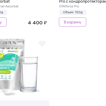
orbat
Pro с хондропротектора
nat-Ascorbat
GYMforce Pro
0g
Объем: 150g
у
В корзину
4 400 ₽