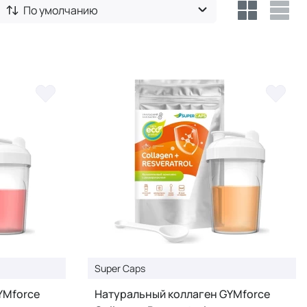
По умолчанию
Super Caps
YMforce
Натуральный коллаген GYMforce