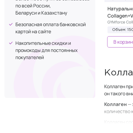
по всей России,
Натуральн
Беларуси и Казахстану
Collagen+V
GYMforce Col
Безопасная оплата банковской
картой на сайте
Объем: 15
В корзин
Накопительные скидки и
промокоды для постоянных
покупателей
Колла
Коллаген пр
он такого в
Коллаген
— 
количество к
Коллаген со
белков орга