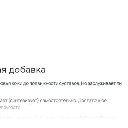
ая добавка
ровья кожи до подвижности суставов. Но заслуживает ли
вает (синтезирует) самостоятельно. Достаточное
упругости.
гидроксипролина). Он составляет от 25% до 35% всех
 ткани во многих жизненно важных органах, включая