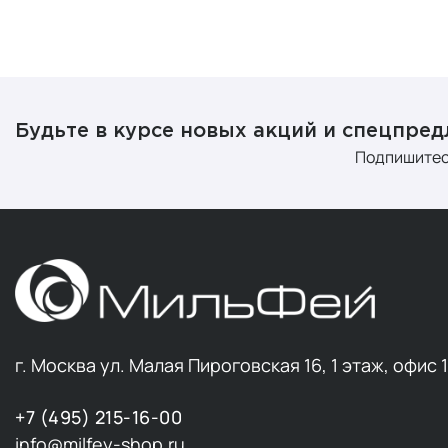
кожу, кости,
Коллаген по
удовлетворят
волокон и п
тренировок и
Будьте в курсе новых акций и спецпре
По мнению м
Подпишитес
эффективн
Прежде чем 
для вас.
Что п
С возрастом
г. Москва ул. Малая Пироговская 16, 1 этаж, офис 
тем ниже уро
Более того,
+7 (495) 215-16-00
снижение уро
info@milfey-shop.ru