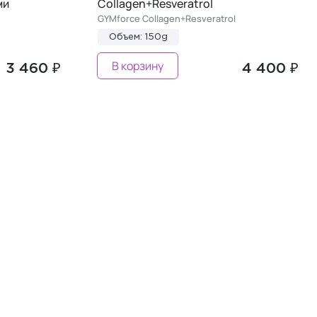
ми
Collagen+Resveratrol
GYMforce Collagen+Resveratrol
Объем: 150g
В корзину
3 460 ₽
4 400 ₽