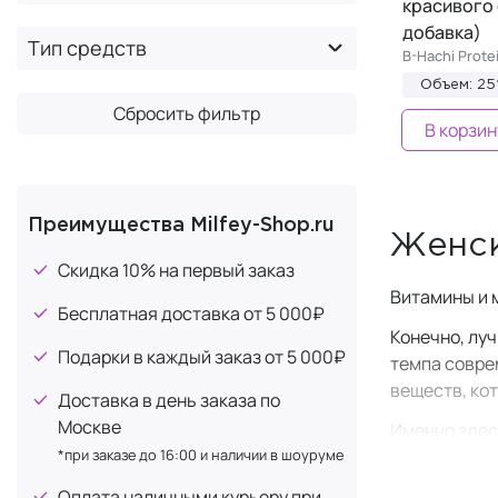
красивого 
MAXLER
+5
добавка)
Тип средств
×
B-Hachi Prote
MONNALI
Объем: 25
Premium Aesthetics
+3
Сбросить фильтр
В корзин
Probiolab
+1
SERY BOX
+3
Thalion
+1
Преимущества Milfey-Shop.ru
UESUPPS
+3
Женск
Скидка 10% на первый заказ
UltraSupps
+4
Витамины и 
Universal
+1
Бесплатная доставка от 5 000₽
Конечно, лу
U-QING
+1
Подарки в каждый заказ от 5 000₽
темпа совре
Ureshino Lab
+1
веществ, ко
Доставка в день заказа по
Yotsuba Japan
+1
Москве
Именно здес
*при заказе до 16:00 и наличии в шоуруме
восполнить 
Оплата наличными курьеру при
Часто женщи