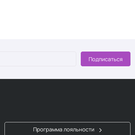
пространенных дефицитов питательных веществ. Только
ехи — содержат эту кислоту в значительных
орового питания, не получают их в достаточном
я клеточных стенок, нервной системы, иммунитета и
Подписаться
мов для мужчин и 15 граммов для женщин. Из-за потери
мужчинам, но из-за того, что они потребляют меньше
сто не удовлетворяют свои потребности. Поскольку
о приводит к анемии, которая характеризуется
 наблюдением врача, потому что высокий уровень железа
ринимайте таблетки с железом, если врач считает это
Программа лояльности