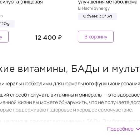
силуэта (пищевая
улучшения метаболизма
B-Hachi Synergy
in
Объем: 30*3g
*20g
у
В корзину
12 400 ₽
ие витамины, БАДы и муль
минералы необходимы для нормального функционирования
чший способ получать витамины и минералы — это здоровое
менной жизни вы можете обнаружить, что не получаете до
торые поддерживают здоровье и хорошее самочувствие.
ь на помощь приходят витаминные и БАДы. Эти богатые п
пробелы в вашем рационе, которые могут негативно влиять
Подробнее
нам может быть полезна дополнительная поддержка в вид