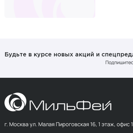
Омега-3
Недостаток 
несколько п
количествах
количестве.
многого друг
Будьте в курсе новых акций и спецпре
Железо
Подпишитес
Рекомендуем
железа во в
калорий, же
железо необ
постоянной 
Железо — эт
в организме 
необходимы
г. Москва ул. Малая Пироговская 16, 1 этаж, офис 
Коллаге