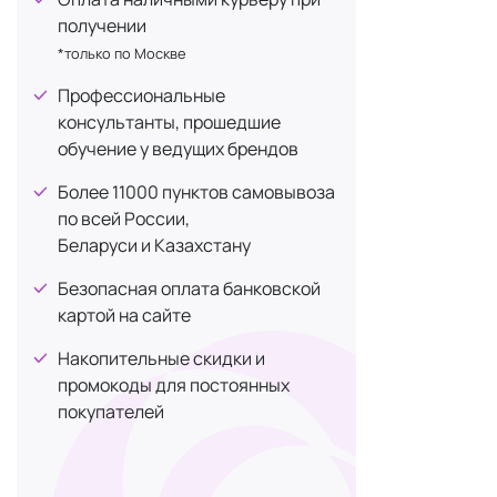
получении
они разрабо
*только по Москве
Но при тако
добавки?
Профессиональные
консультанты, прошедшие
обучение у ведущих брендов
Распр
Более 11000 пунктов самовывоза
Вот некотор
по всей России,
облегчения 
Беларуси и Казахстану
витамины гру
Безопасная оплата банковской
Лучшие муль
картой на сайте
Накопительные скидки и
Женски
промокоды для постоянных
покупателей
БАДы — отли
Следующие
состоящей и