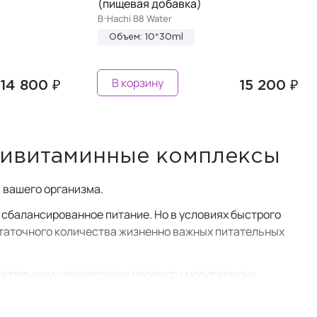
(пищевая добавка)
B-Hachi B8 Water
Объем: 10*30ml
В корзину
14 800 ₽
15 200 ₽
тивитаминные комплексы
 вашего организма.
 сбалансированное питание. Но в условиях быстрого
статочного количества жизненно важных питательных
итательными веществами продукты могут помочь
 на ваше здоровье и самочувствие.
е витаминов и мультивитаминных комплексов, поскольку