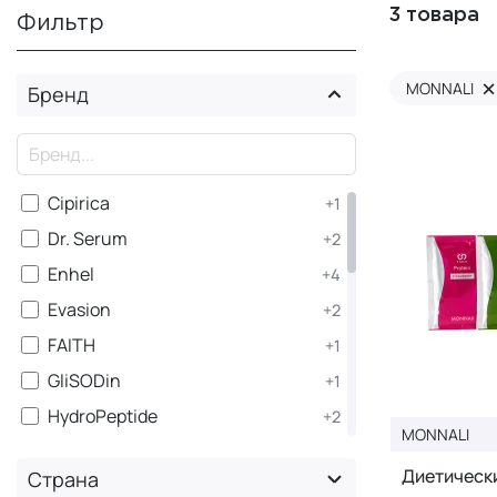
3 товара
Фильтр
×
MONNALI
Бренд
×
Cipirica
+1
Dr. Serum
+2
Enhel
+4
Evasion
+2
FAITH
+1
GliSODin
+1
HydroPeptide
+2
MONNALI
JUKOHBI
+1
Диетически
Страна
LACTOFLORENE
+2