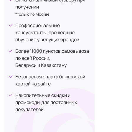
получении
Но при тако
*только по Москве
добавки?
Профессиональные
консультанты, прошедшие
Распр
обучение у ведущих брендов
Вот некотор
Более 11000 пунктов самовывоза
облегчения 
по всей России,
Беларуси и Казахстану
витамины гру
Лучшие муль
Безопасная оплата банковской
картой на сайте
Женски
Накопительные скидки и
промокоды для постоянных
БАДы — отли
покупателей
Следующие
состоящей и
Омега-3