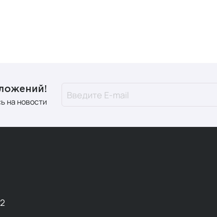
незаменимых жирных кислот Омега-3 — один из самых рас
родуктов — некоторые виды рыбы, льняное семя, грецкие ор
. Следовательно, даже многие люди, придерживающиеся зд
 Регулярное потребление Omega-3 необходимо для здоровь
ого.
дложений!
ая суточная норма потребления железа составляет 10 грам
ь на новости
ремя менструации женщинам требуется больше железа, чем 
нщины обычно получают меньше железа, чем мужчины, и ча
ходимо для образования эритроцитов, дефицит железа част
усталостью.
о одна из добавок, которую следует принимать только под
токсичен. Ежегодно проверяйте уровень железа в крови и п
м.
12
н