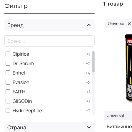
1 товар
Фильтр
×
Universal
Бренд
×
Cipirica
+1
Dr. Serum
+2
Enhel
+4
Evasion
+2
FAITH
+1
GliSODin
+1
HydroPeptide
+2
Universal
JUKOHBI
+1
Витаминно
Страна
LACTOFLORENE
+2