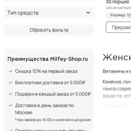
30 порций
MAXLER
+5
Universal Nutr
Тип средств
MONNALI
+3
Размер: 12
Premium Aesthetics
+3
Предзак
Сбросить фильтр
Probiolab
+1
SERY BOX
+3
Thalion
+1
Женск
Преимущества Milfey-Shop.ru
UESUPPS
+3
Скидка 10% на первый заказ
Витамины и 
UltraSupps
+4
×
Universal
Конечно, лу
Бесплатная доставка от 5 000₽
темпа совре
U-QING
+1
Подарки в каждый заказ от 5 000₽
веществ, ко
Ureshino Lab
+1
Доставка в день заказа по
Именно здес
Yotsuba Japan
+1
Москве
восполнить 
*при заказе до 16:00 и наличии в шоуруме
Часто женщи
Оплата наличными курьеру при
они разрабо