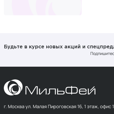
Недостаток 
несколько п
количествах
количестве.
многого друг
Железо
Будьте в курсе новых акций и спецпре
Рекомендуем
Подпишитес
железа во в
калорий, же
железо необ
постоянной 
Железо — эт
в организме 
необходимы
г. Москва ул. Малая Пироговская 16, 1 этаж, офис 
Коллаге