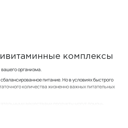
тивитаминные комплексы
 вашего организма.
 сбалансированное питание. Но в условиях быстрого
статочного количества жизненно важных питательных
итательными веществами продукты могут помочь
 на ваше здоровье и самочувствие.
е витаминов и мультивитаминных комплексов, поскольку
го организма.