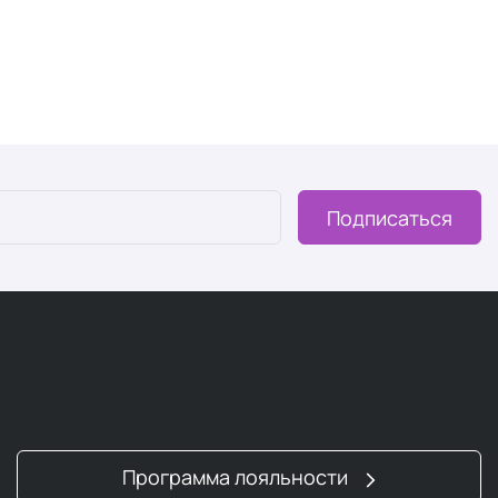
пространенных дефицитов питательных веществ. Только
ехи — содержат эту кислоту в значительных
орового питания, не получают их в достаточном
я клеточных стенок, нервной системы, иммунитета и
Подписаться
мов для мужчин и 15 граммов для женщин. Из-за потери
мужчинам, но из-за того, что они потребляют меньше
сто не удовлетворяют свои потребности. Поскольку
о приводит к анемии, которая характеризуется
 наблюдением врача, потому что высокий уровень железа
ринимайте таблетки с железом, если врач считает это
Программа лояльности