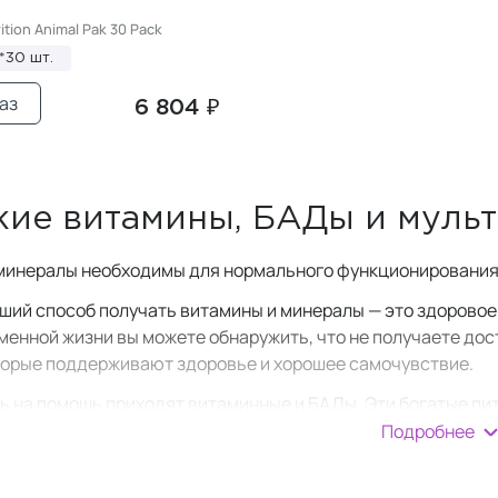
ition Animal Pak 30 Pack
*30 шт.
аз
6 804 ₽
ие витамины, БАДы и муль
минералы необходимы для нормального функционирования
чший способ получать витамины и минералы — это здоровое
менной жизни вы можете обнаружить, что не получаете до
торые поддерживают здоровье и хорошее самочувствие.
ь на помощь приходят витаминные и БАДы. Эти богатые п
пробелы в вашем рационе, которые могут негативно влиять
Подробнее
нам может быть полезна дополнительная поддержка в вид
таны специально для удовлетворения потребностей женско