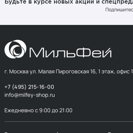
Будьте в курсе новых акций и спецпре
Недостаток 
Подпишитес
несколько п
количествах
количестве.
многого друг
Железо
Рекомендуем
железа во в
г. Москва ул. Малая Пироговская 16, 1 этаж, офис 
калорий, же
железо необ
+7 (495) 215-16-00
постоянной 
info@milfey-shop.ru
Железо — эт
в организме 
Ежедневно с 9:00 до 21:00
необходимы
Коллаге