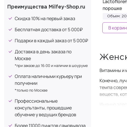
Lactoflore
Преимущества Milfey-Shop.ru
порошке
Объем: 20
Скидка 10% на первый заказ
В корзин
Бесплатная доставка от 5 000₽
Подарки в каждый заказ от 5 000₽
Доставка в день заказа по
Женск
Москве
*при заказе до 16:00 и наличии в шоуруме
Витамины и 
Оплата наличными курьеру при
Конечно, лу
получении
темпа совре
*только по Москве
веществ, ко
Профессиональные
Именно здес
консультанты, прошедшие
восполнить 
обучение у ведущих брендов
Часто женщи
Более 11000 пунктов самовывоза