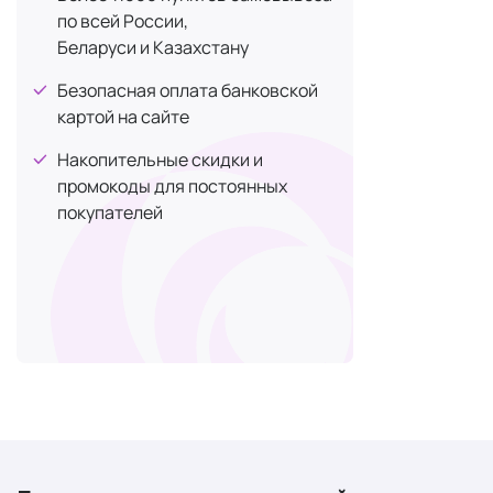
они разрабо
по всей России,
Но при тако
Беларуси и Казахстану
добавки?
Безопасная оплата банковской
картой на сайте
Распр
Накопительные скидки и
Вот некотор
промокоды для постоянных
облегчения 
покупателей
витамины гру
Лучшие муль
Женски
БАДы — отли
Следующие
состоящей и
Омега-3