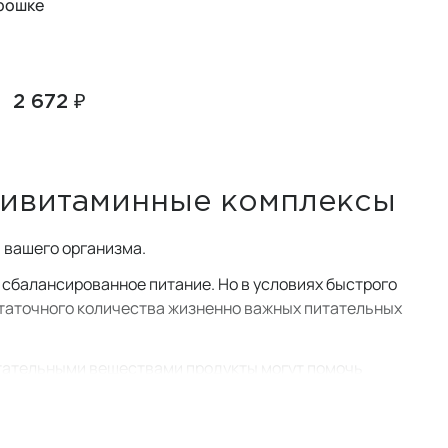
орошке
2 672 ₽
тивитаминные комплексы
 вашего организма.
 сбалансированное питание. Но в условиях быстрого
статочного количества жизненно важных питательных
итательными веществами продукты могут помочь
 на ваше здоровье и самочувствие.
е витаминов и мультивитаминных комплексов, поскольку