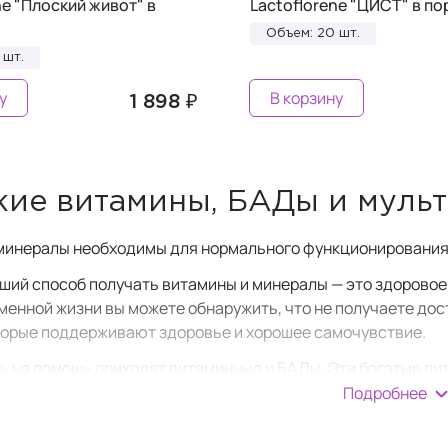
ne "Плоский живот" в
Lactoflorene "ЦИСТ" в п
Объем: 20 шт.
 шт.
у
В корзину
1 898 ₽
ие витамины, БАДы и муль
минералы необходимы для нормального функционирования
чший способ получать витамины и минералы — это здоровое
менной жизни вы можете обнаружить, что не получаете до
торые поддерживают здоровье и хорошее самочувствие.
ь на помощь приходят витаминные и БАДы. Эти богатые п
пробелы в вашем рационе, которые могут негативно влиять
Подробнее
нам может быть полезна дополнительная поддержка в вид