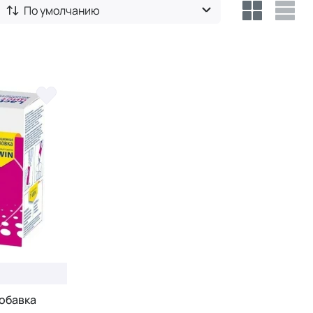
По умолчанию
добавка