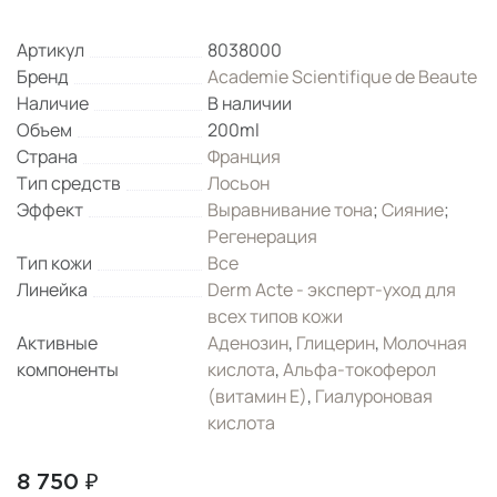
Артикул
8038000
Бренд
Academie Scientifique de Beaute
Наличие
В наличии
Объем
200ml
Страна
Франция
Тип средств
Лосьон
Эффект
Выравнивание тона
;
Сияние
;
Регенерация
Тип кожи
Все
Линейка
Derm Acte - эксперт-уход для
всех типов кожи
Активные
Аденозин
,
Глицерин
,
Молочная
компоненты
кислота
,
Альфа-токоферол
(витамин Е)
,
Гиалуроновая
кислота
8 750 ₽