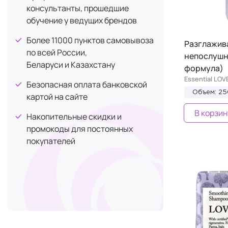
Для роста
консультанты, прошедшие
1
обучение у ведущих брендов
Защита от солнца SPF
1
Омоложение
Более 11000 пунктов самовывоза
1
Разглажив
по всей России,
непослушн
Тонизация
1
Беларуси и Казахстану
формула)
Укрепление
1
Essential LO
Безопасная оплата банковской
Объем: 2
картой на сайте
В корзин
Накопительные скидки и
промокоды для постоянных
покупателей