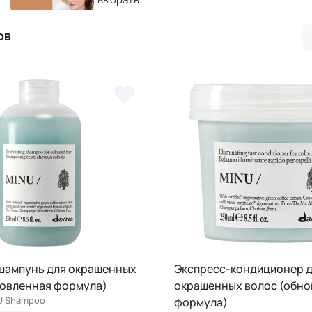
ов
шампунь для окрашенных
Экспресс-кондиционер 
новленная формула)
окрашенных волос (обно
NU Shampoo
формула)