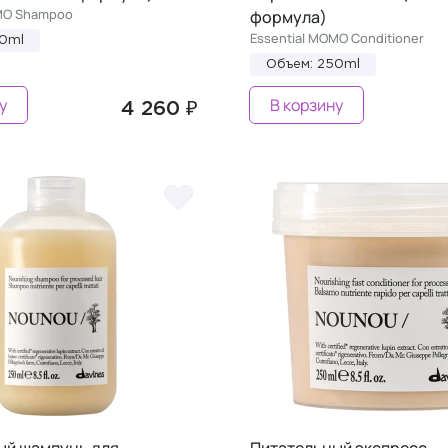
OMO Shampoo
формула)
Essential MOMO Conditioner
50ml
Объем: 250ml
у
В корзину
4 260 ₽
ый шампунь для
Питательный экспресс-