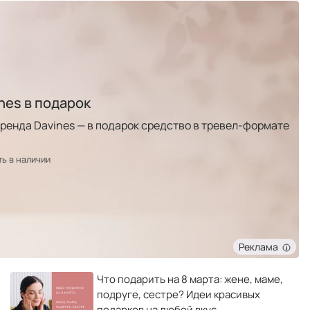
nes в подарок
 бренда Davines — в подарок средство в тревел-формате
ть в наличии
Реклама
Что подарить на 8 марта: жене, маме,
подруге, сестре? Идеи красивых
подарков на любой вкус