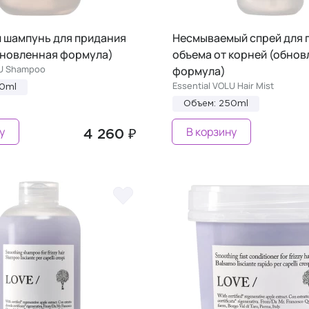
 шампунь для придания
Несмываемый спрей для 
бновленная формула)
объема от корней (обно
LU Shampoo
формула)
Essential VOLU Hair Mist
50ml
Объем: 250ml
у
В корзину
4 260 ₽