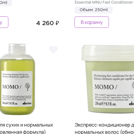
Essential MINU Fast Conditioner
50ml
Объем: 250ml
у
В корзину
4 260 ₽
ля сухих и нормальных
Экспресс-кондиционер д
новленная формула)
нормальных волос (обно