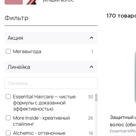
170 товар
Фильтр
Акция
Мегавыгода
1
Линейка
×
Essential Haircare — чистые
30
формулы с доказанной
эффективностью
Защитный 
More Inside - креативный
26
стайлинг
волос (об
Essential MI
Alchemic - оттеночные
16