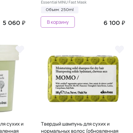
Essential MINU Fast Mask
Объем: 250ml
В корзину
5 060 ₽
6 100 ₽
ля сухих и
Твердый шампунь для сухих и
вленная
нормальных волос (обновленная