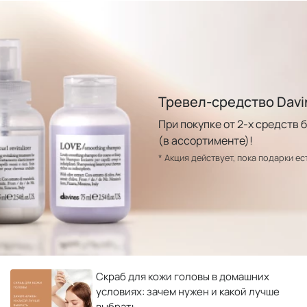
Тревел-средство Davi
При покупке от 2-х средств
(в ассортименте)!
* Акция действует, пока подарки ес
Скраб для кожи головы в домашних
условиях: зачем нужен и какой лучше
выбрать