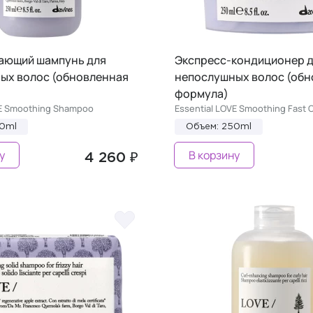
ающий шампунь для
Экспресс-кондиционер 
ых волос (обновленная
непослушных волос (обн
формула)
VE Smoothing Shampoo
Essential LOVE Smoothing Fast 
50ml
Объем: 250ml
у
В корзину
4 260 ₽