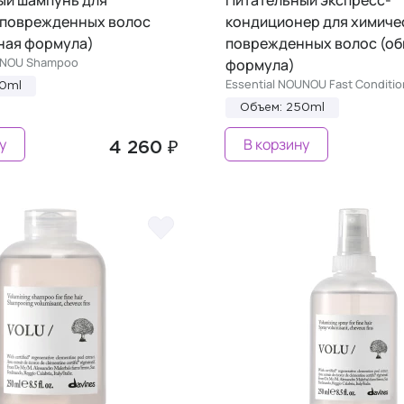
 поврежденных волос
кондиционер для химиче
ная формула)
поврежденных волос (о
OUNOU Shampoo
формула)
Essential NOUNOU Fast Conditio
50ml
Объем: 250ml
у
В корзину
4 260 ₽