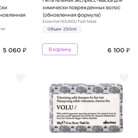
ски
химически поврежденных волос
бновленная
(обновленная формула)
Essential NOUNOU Fast Mask
ner
Объем: 250ml
В корзину
5 060 ₽
6 100 ₽