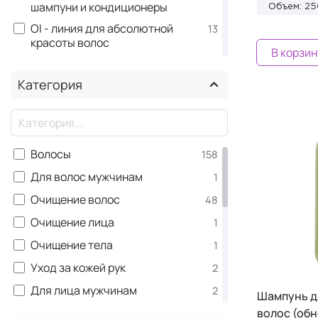
шампуни и кондиционеры
Объем: 2
OI - линия для абсолютной
13
красоты волос
В корзин
Love Curl - для усиления
8
завитка волнистых или
Категория
кудрявых волос
The Circle Chronicles -
7
×
мультимаски для волос
Heart Of Glass - линия для
5
Волосы
158
ухода и сияния светлых волос
Для волос мужчинам
1
Love Smoothing - для
5
разглаживания вьющихся и
Очищение волос
48
непослушных волос
Очищение лица
1
Naturaltech Energizing - для
5
Очищение тела
1
волос, склонных к выпадению
Уход за кожей рук
2
Naturaltech Nourishing - для
5
питания, укрепления и
Для лица мужчинам
2
Шампунь д
восстановления волос
Лицо
волос (об
1