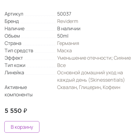
Артикул
50037
Бренд
Reviderm
Наличие
В наличии
Объем
50ml
Страна
Германия
Тип средств
Маска
Эффект
Уменьшение отечности
;
Сияние
Тип кожи
Все
Линейка
Основной домашний уход на
каждый день (Skinessentials)
Активные
Сквалан
,
Глицерин
,
Кофеин
компоненты
5 550 ₽
В корзину