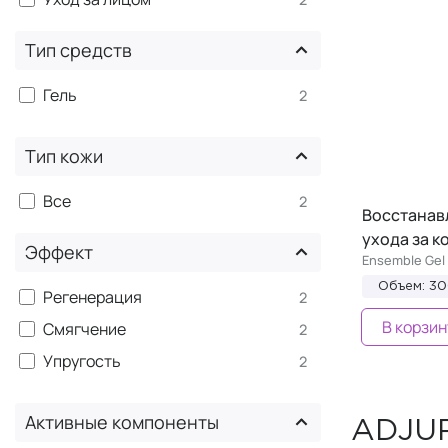
Тип средств
Гель
2
Тип кожи
Все
2
Восстанав
ухода за к
Эффект
Ensemble Gel
Объем: 3
Регенерация
2
В корзин
Смягчение
2
Упругость
2
Активные компоненты
ADJUP