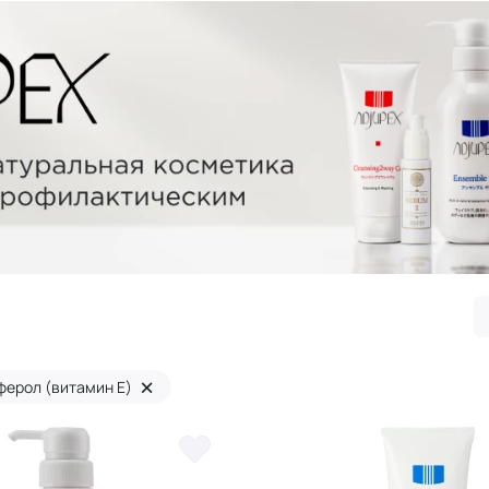
×
ферол (витамин Е)