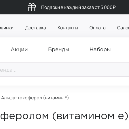
Подарки в каждый заказ от 5 000₽
овинки
Доставка
Контакты
Оплата
Сало
Акции
Бренды
Наборы
 Альфа-токоферол (витамин Е)
феролом (витамином е)