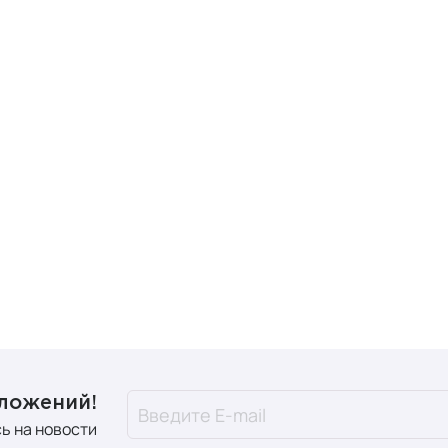
сальность
. Средства подходят для всех типов кожи и ре
емы.
нная гипоаллергенность
. В составах отсутствуют краси
ивность подтверждена клиническими испытаниями в японс
мичность
. Благодаря высокой концентрации активных ком
льно. Например, после месяца использования
крема-геля 
т меньше средства для поддержания эффекта.
оферолом (витамином е).
дложений!
ь на новости