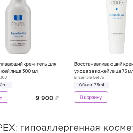
ливающий крем-гель для
Восстанавливающий крем
ожей лица 300 мл
ухода за кожей лица 75 м
 300
Ensemble Gel 75
00ml
Объем: 75ml
у
В корзину
9 900 ₽
EX: гипоаллергенная космет