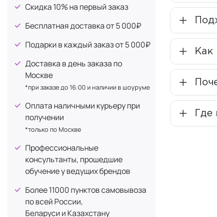
Хлорелла
+4
межклеточно
Скидка 10% на первый заказ
Церамиды
+2
Под
Бесплатная доставка от 5 000₽
Натура
Экстракт алоэ
+4
Подарки в каждый заказ от 5 000₽
Церам
Экстракт огурца
+2
Как 
влаги и
Доставка в день заказа по
Сквал
Москве
Поче
насыща
*при заказе до 16:00 и наличии в шоуруме
Экстр
Оплата наличными курьеру при
капилл
Где 
получении
*только по Москве
Защита 
Профессиональные
Продукты об
консультанты, прошедшие
мембраны и 
обучение у ведущих брендов
микрофлоры.
депиляции 
Более 11000 пунктов самовывоза
по всей России,
Беларуси и Казахстану
Почем