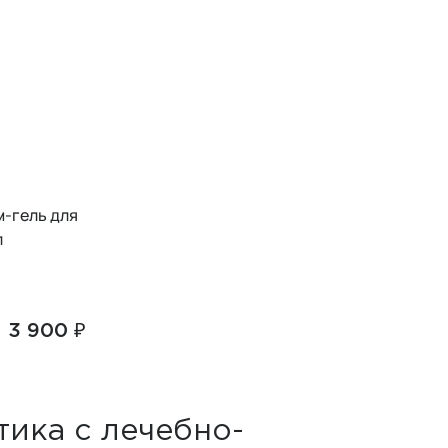
-гель для
л
3 900 ₽
ика с лечебно-