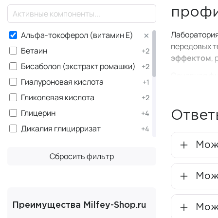
×
профи
×
Лаборатори
Альфа-токоферол (витамин Е)
передовых т
Бетаин
+2
эффектом
,
Бисаболол (экстракт ромашки)
+2
Основная фи
Гиалуроновая кислота
+1
пользу прос
Гликолевая кислота
+2
кожу без пе
кожи.
Глицерин
+4
Ответ
Дикалия глицирризат
+4
Уника
Масло авокадо
+2
Мож
Сбросить фильтр
Масло жожоба
+1
Деиони
Олигопептиды
+1
Мож
Ключевой ко
Сквалан
+3
низкомолеку
Сквален
Преимущества Milfey-Shop.ru
+1
Можн
дерму. Эта 