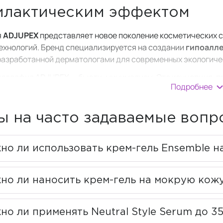
лактическим эффектом
я
ADJUPEX
представляет новое поколение косметических с
ехнологий. Бренд специализируется на создании
гипоалле
 разработанной дерматологами для современных экологиче
лософия ADJUPEX — бьюти-минимализм. Это концепция, пр
Подробнее
того, но высокоэффективного ухода с помощью 3-4 продукт
регрузки активными компонентами, что особенно важно для
ы на часто задаваемые воп
льные технологии и компон
но ли использовать крем-гель Ensemble н
зированная вода
но ли наносить крем-гель на мокрую кож
мпонент большинства продуктов ADJUPEX — кристальная де
лярная структура с отрицательно заряженными ионами обе
о ли применять Neutral Style Serum до 35
вода активирует клеточное дыхание, ускоряет заживление