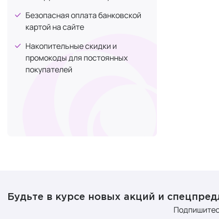
Безопасная оплата банковской
Универ
картой на сайте
до экз
Доказа
Накопительные скидки и
Эффект
промокоды для постоянных
Эконо
покупателей
минима
требуе
с альфа-ток
Будьте в курсе новых акций и спецпре
Подпишитес