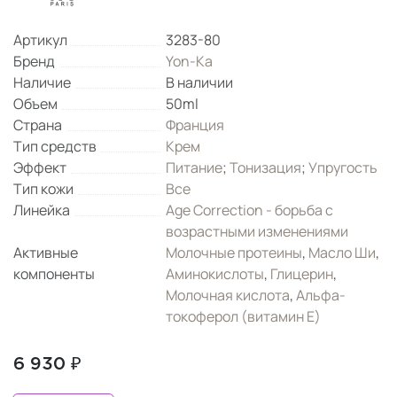
Артикул
3283-80
Бренд
Yon-Ka
Наличие
В наличии
Объем
50ml
Страна
Франция
Тип средств
Крем
Эффект
Питание
;
Тонизация
;
Упругость
Тип кожи
Все
Линейка
Age Correction - борьба с
возрастными изменениями
Активные
Молочные протеины
,
Масло Ши
,
компоненты
Аминокислоты
,
Глицерин
,
Молочная кислота
,
Альфа-
токоферол (витамин Е)
6 930 ₽