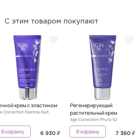
С этим товаром покупают
очной крем с эластином
Регенерирующий
e Correction Elastine Nuit
растительный крем
Age Correction Phyto 52
В корзину
В корзину
6 930 ₽
7 360 ₽