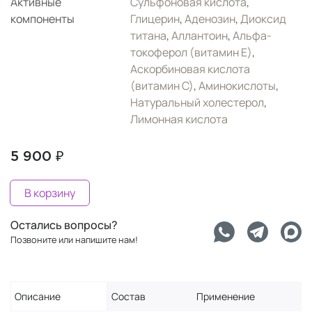
Активные
Сульфоновая кислота
,
компоненты
Глицерин
,
Аденозин
,
Диоксид
титана
,
Аллантоин
,
Альфа-
токоферол (витамин Е)
,
Аскорбиновая кислота
(витамин С)
,
Аминокислоты
,
Натуральный холестерол
,
Лимонная кислота
5 900 ₽
В корзину
Остались вопросы?
Позвоните или напишите нам!
Описание
Состав
Применение