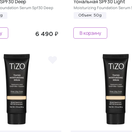
 SPF30 Deep
тональная SPF30 Light
 Foundation Serum Spf30 Deep
Moisturizing Foundation Serum 
0g
Объем: 50g
у
В корзину
6 490 ₽