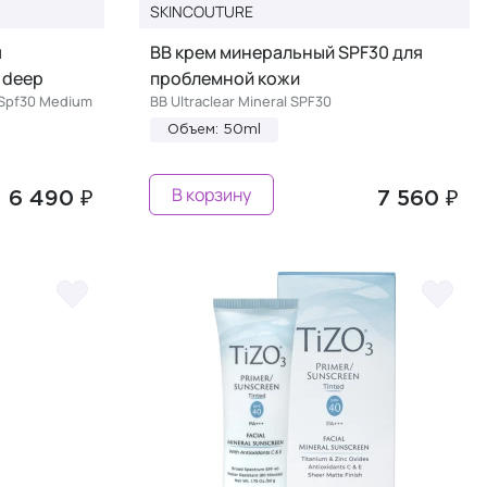
SKINCOUTURE
я
ВВ крем минеральный SPF30 для
 deep
проблемной кожи
 Spf30 Medium
BB Ultraclear Mineral SPF30
Объем: 50ml
В корзину
6 490 ₽
7 560 ₽