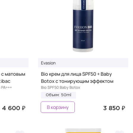
Evasion
 с матовым
Bio крем для лица SPF50 + Baby
tibac
Botox с тонирующим эффектом
5 PA+++
Bio SPF50 Baby Botox
Объем: 50ml
В корзину
4 600 ₽
3 850 ₽