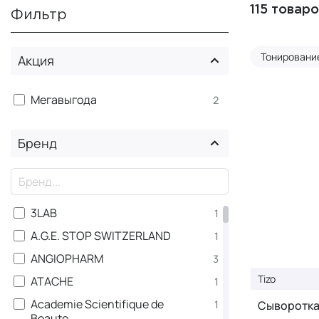
115 товар
Фильтр
Тонировани
Акция
Мегавыгода
2
Бренд
×
3LAB
1
A.G.E. STOP SWITZERLAND
1
ANGIOPHARM
3
Tizo
ATACHE
1
Academie Scientifique de
1
Cыворотка
Beaute