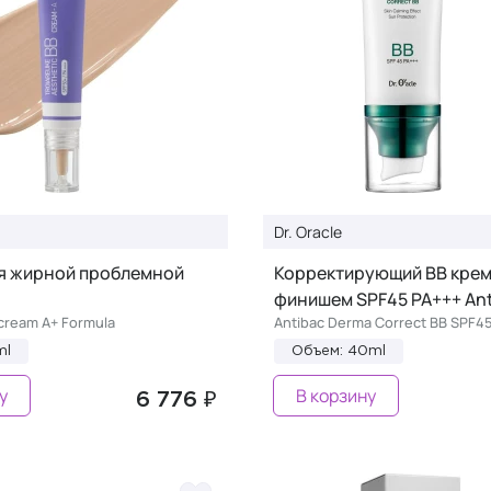
Dr. Oracle
ля жирной проблемной
Корректирующий BB крем
финишем SPF45 PA+++ An
cream A+ Formula
Antibac Derma Correct BB SPF4
ml
Объем: 40ml
у
В корзину
6 776 ₽