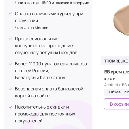
Антибактериальное действие
+107
*при заказе до 16:00 и наличии в шоуруме
Цинк органический (его оксид)
10
Постакне
+100
Сквалан
Оплата наличными курьеру при
9
От купероза
+76
получении
Железо
8
Детокс
*только по Москве
+75
Аллантоин
7
От черных точек
+71
Профессиональные
Молочная кислота
7
консультанты, прошедшие
Защита от загрязнения
+67
Центелла азиатская
6
обучение у ведущих брендов
Пилинг
+50
Бентонит
5
TROIAREUKE
Более 11000 пунктов самовывоза
Антисептическое действие
+34
Бисаболол (экстракт ромашки)
5
по всей России,
BB крем д
Антигликирующее действие
+30
Беларуси и Казахстану
Масло авокадо
4
кожи
От рубцов
+27
Aesthetic BB-
Масло жожоба
4
Безопасная оплата банковской
Отбеливание
+26
Объем: 15
картой на сайте
Салициловая кислота (ВНА-
4
Для массажа
кислота)
+24
В корзин
Накопительные скидки и
Трегалоза
Загар
4
+22
промокоды для постоянных
Аргинин
Уплотнение
покупателей
3
+20