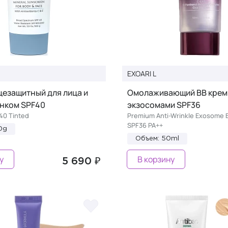
EXOARI L
цезащитный для лица и
Омолаживающий BB крем
енком SPF40
экзосомами SPF36
F40 Tinted
Premium Anti-Wrinkle Exosome 
SPF36 PA++
0g
Объем: 50ml
у
В корзину
5 690 ₽