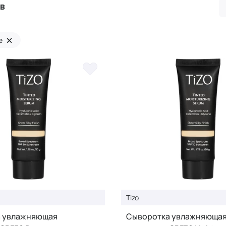
ов
×
е
Tizo
 увлажняющая
Cыворотка увлажняюща