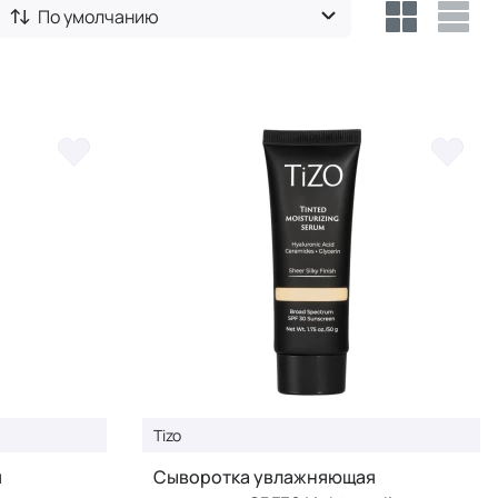
По умолчанию
Tizo
я
Cыворотка увлажняющая