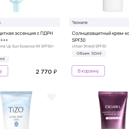
s
Teoxane
итная эссенция с ПДРН
Солнцезащитный крем-к
++++
SPF30
one Up Sun Essence RX SPF50+
Urban Shield SPF30
Объем: 50ml
0ml
у
В корзину
2 770 ₽