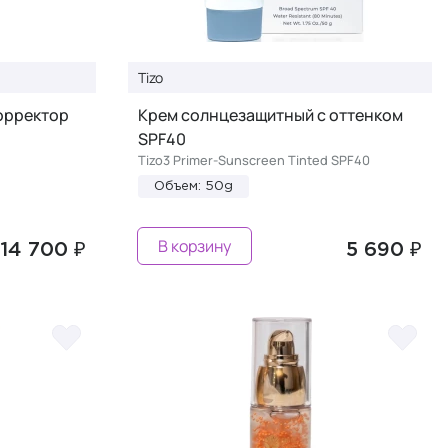
Tizo
орректор
Крем солнцезащитный с оттенком
SPF40
Tizo3 Primer-Sunscreen Tinted SPF40
Объем: 50g
В корзину
14 700 ₽
5 690 ₽