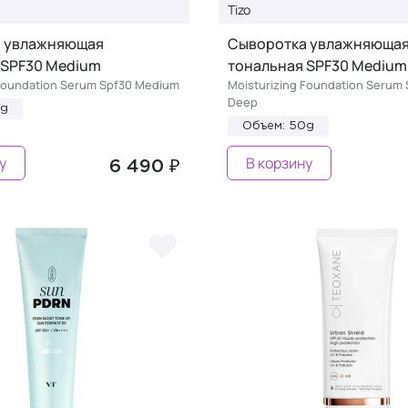
Tizo
 увлажняющая
Cыворотка увлажняюща
 SPF30 Medium
тональная SPF30 Medium
 Foundation Serum Spf30 Medium
Moisturizing Foundation Serum
Deep
0g
Объем: 50g
у
В корзину
6 490 ₽