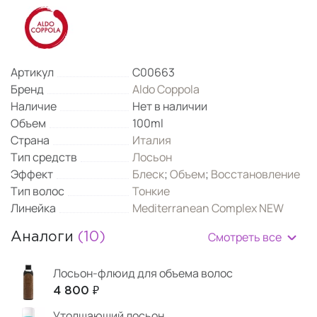
Артикул
C00663
Бренд
Aldo Coppola
Наличие
Нет в наличии
Объем
100ml
Страна
Италия
Тип средств
Лосьон
Эффект
Блеск
;
Объем
;
Восстановление
Тип волос
Тонкие
Линейка
Mediterranean Complex NEW
Смотреть все
Аналоги
(10)
Лосьон-флюид для объема волос
4 800 ₽
Утолщающий лосьон