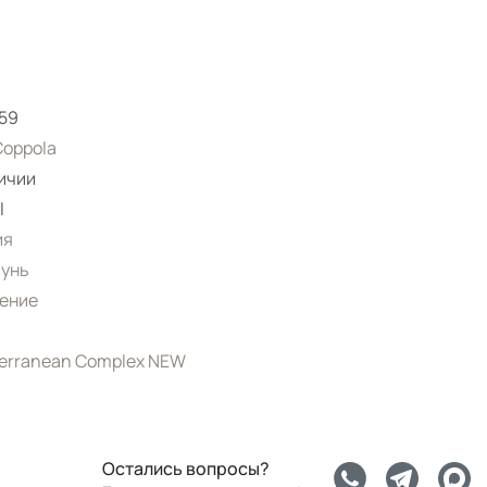
59
Coppola
ичии
l
ия
унь
ение
erranean Complex NEW
Остались вопросы?