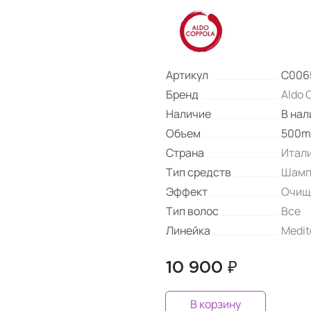
Артикул
C006
Бренд
Aldo 
Наличие
В нал
Объем
500m
Страна
Итал
Тип средств
Шамп
Эффект
Очищ
Тип волос
Все
Линейка
Medit
10 900 ₽
В корзину