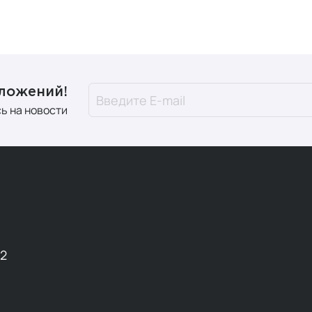
дложений!
ь на новости
12