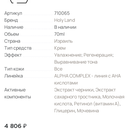
Артикул
710065
Бренд
Holy Land
Наличие
В наличии
Объем
70ml
Страна
Израиль
Тип средств
Крем
Эффект
Увлажнение
;
Регенерация
;
Выравнивание тона
Тип кожи
Все
Линейка
ALPHA COMPLEX - линия с AHA
кислотами
Активные
Экстракт черники
,
Экстракт
компоненты
сахарного тростника
,
Молочная
кислота
,
Ретинол (витамин А)
,
Глицерин
,
Мочевина
4 806 ₽