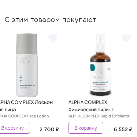
С этим товаром покупают
LPHA COMPLEX Лосьон
ALPHA COMPLEX
ля лица
Химический пилинг
PHA COMPLEX Face Lotion
ALPHA COMPLEX Rapid Exfoliator
В корзину
В корзину
2 700 ₽
6 552 ₽