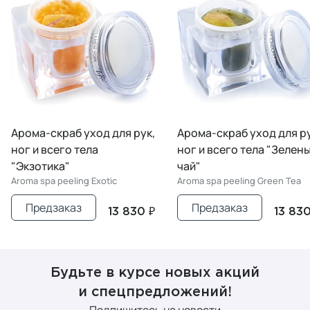
Арома-скраб уход для рук,
Арома-скраб уход для ру
ног и всего тела
ног и всего тела "Зелен
"Экзотика"
чай"
Aroma spa peeling Exotic
Aroma spa peeling Green Tea
Предзаказ
Предзаказ
13 830 ₽
13 830
Будьте в курсе новых акций
и спецпредложений!