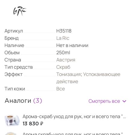
Артикул
H35118
Бренд
La Ric
Наличие
Нет в наличии
Объем
250ml
Страна
Австрия
Тип средств
Скраб
Эффект
Тонизация
;
Успокаивающее
действие
Тип кожи
Все
Смотреть все
Аналоги
(3)
Арома-скраб уход для рук, ног и всего тела "Черный шоколад"
13 830 ₽
Арома скраб-уход для рук, ног и всего тела "Табак и кожа"