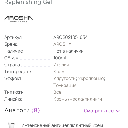
Replenishing Gel
Артикул
ARO202105-634
Бренд
AROSHA
Наличие
Нет в наличии
Объем
100ml
Страна
Италия
Тип средств
Крем
Эффект
Упругость
;
Укрепление
;
Тонизация
Тип кожи
Все
Линейка
Кремы/масла/пилинги
Смотреть все
Аналоги
(8)
Интенсивный антицеллюлитный крем