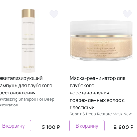
Ревитализирующий
Маска-реаниматор для
шампунь для глубокого
глубокого
восстановления
восстановления
Revitalizing Shampoo For Deep
поврежденных волос с
Restoration
блестками
Repair & Deep Restore Mask N
В корзину
В корзину
5 100 ₽
8 600