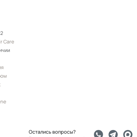
42
ir Care
ичии
ия
юм
к
ine
Остались вопросы?