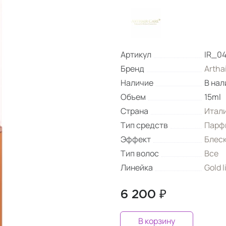
Артикул
IR_0
Бренд
Artha
Наличие
В нал
Объем
15ml
Страна
Итал
Тип средств
Парф
Эффект
Блес
Тип волос
Все
Линейка
Gold l
6 200 ₽
В корзину