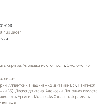
01-003
tinus Bader
ичии
я
и
мных кругов
;
Уменьшение отечности
;
Омоложение
за лицом
ерин
,
Аллантоин
,
Ниацинамид (витамин B3)
,
Пантенол
мин B5)
,
Диоксид титана
,
Аденозин
,
Лимонная кислота
,
окислоты
,
Аргинин
,
Масло Ши
,
Сквалан
,
Церамиды
,
опептиды