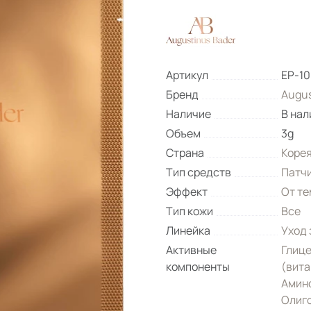
Артикул
EP-10
Бренд
Augus
Наличие
В нал
Объем
3g
Страна
Коре
Тип средств
Патч
Эффект
От те
Тип кожи
Все
Линейка
Уход 
Активные
Глиц
компоненты
(вита
Амин
Олиг