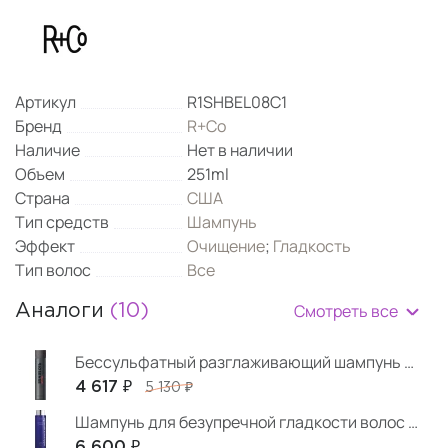
Артикул
R1SHBEL08C1
Бренд
R+Co
Наличие
Нет в наличии
Объем
251ml
Страна
США
Тип средств
Шампунь
Эффект
Очищение
;
Гладкость
Тип волос
Все
Смотреть все
Аналоги
(10)
Бессульфатный разглаживающий шампунь для вьющихся волос
4 617 ₽
5 130 ₽
Шампунь для безупречной гладкости волос с экстрактом черной икры
6 600 ₽