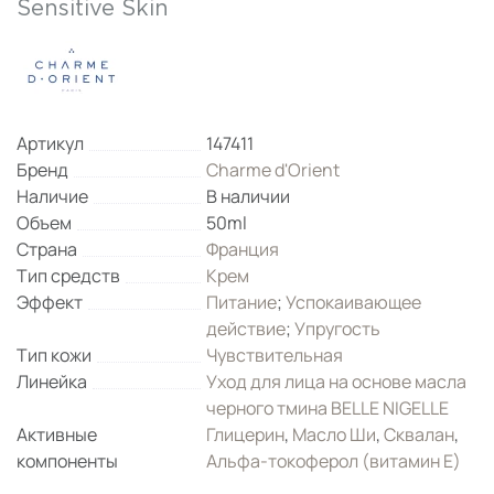
Sensitive Skin
Артикул
147411
Бренд
Charme d'Orient
Наличие
В наличии
Объем
50ml
Страна
Франция
Тип средств
Крем
Эффект
Питание
;
Успокаивающее
действие
;
Упругость
Тип кожи
Чувствительная
Линейка
Уход для лица на основе масла
черного тмина BELLE NIGELLE
Активные
Глицерин
,
Масло Ши
,
Сквалан
,
компоненты
Альфа-токоферол (витамин Е)