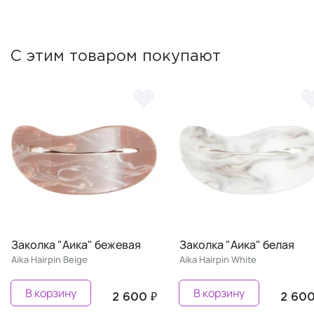
С этим товаром покупают
аколка "Аика" бежевая
Заколка "Аика" белая
ika Hairpin Beige
Aika Hairpin White
В корзину
В корзину
2 600 ₽
2 600 ₽