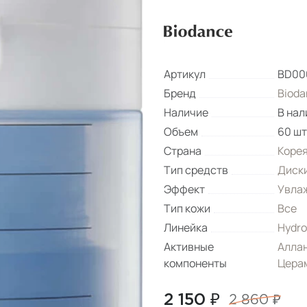
Артикул
BD00
Бренд
Bioda
Наличие
В нал
Объем
60 шт
Страна
Коре
Тип средств
Диск
Эффект
Увла
Тип кожи
Все
Линейка
Hydro
Активные
Алла
компоненты
Цера
2 150 ₽
2 860 ₽