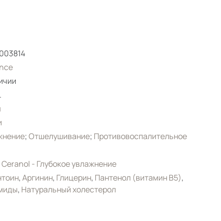
003814
nce
ичии
.
я
и
жнение
;
Отшелушивание
;
Противовоспалительное
 Ceranol - Глубокое увлажнение
нтоин
,
Аргинин
,
Глицерин
,
Пантенол (витамин B5)
,
миды
,
Натуральный холестерол