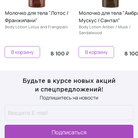
Молочко для тела "Лотос /
Молочко для тела "Амбра
Франжипани"
Мускус / Сантал"
Body Lotion Lotus and Frangipani
Body Lotion Amber / Musk /
Sandalwood
В корзину
В корзину
8 100 ₽
8 100
Будьте в курсе новых акций
и спецпредложений!
Подпишитесь на новости
Подписаться