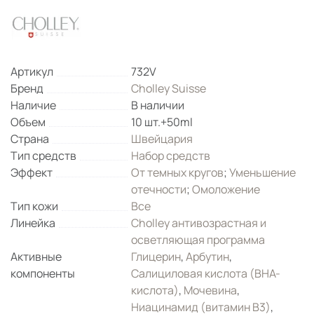
Артикул
732V
Бренд
Cholley Suisse
Наличие
В наличии
Объем
10 шт.+50ml
Страна
Швейцария
Тип средств
Набор средств
Эффект
От темных кругов
;
Уменьшение
отечности
;
Омоложение
Тип кожи
Все
Линейка
Cholley антивозрастная и
осветляющая программа
Активные
Глицерин
,
Арбутин
,
компоненты
Салициловая кислота (ВНА-
кислота)
,
Мочевина
,
Ниацинамид (витамин B3)
,