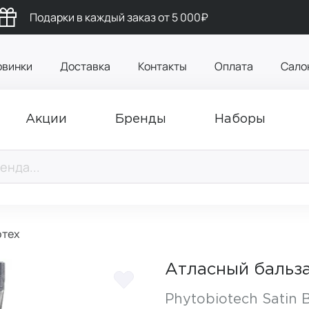
Подарки в каждый заказ от 5 000₽
овинки
Доставка
Контакты
Оплата
Сало
Акции
Бренды
Наборы
отех
Атласный бальз
Phytobiotech Satin 