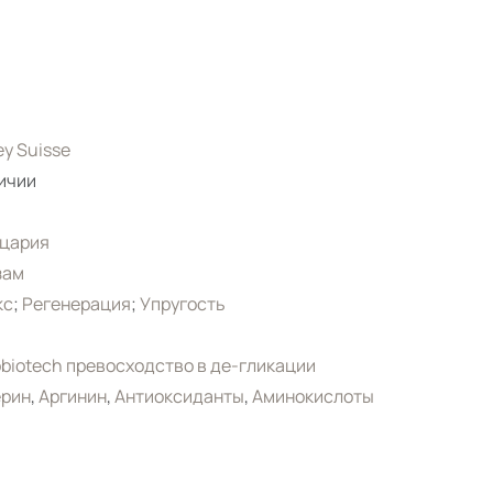
ey Suisse
ичии
цария
зам
кс
;
Регенерация
;
Упругость
biotech превосходство в де-гликации
ерин
,
Аргинин
,
Антиоксиданты
,
Аминокислоты