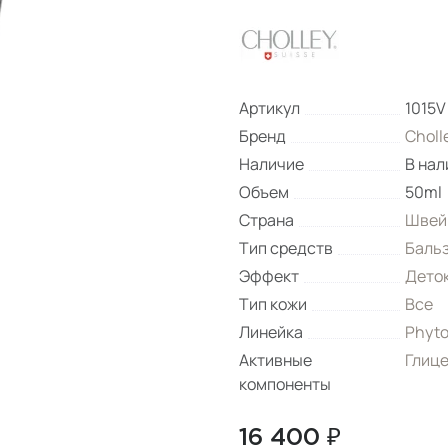
Артикул
1015V
Бренд
Choll
Наличие
В нал
Объем
50ml
Страна
Швей
Тип средств
Баль
Эффект
Дето
Тип кожи
Все
Линейка
Phyto
Активные
Глиц
компоненты
16 400 ₽