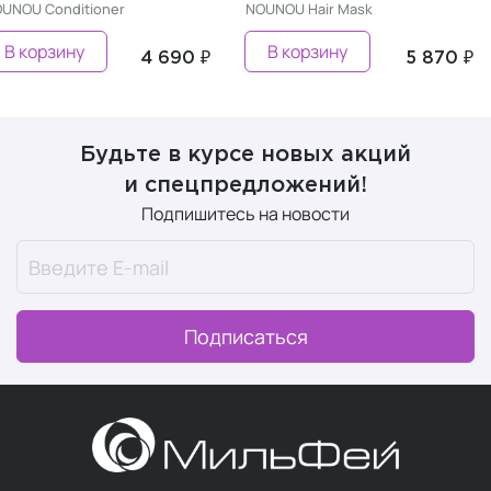
UNOU Conditioner
NOUNOU Hair Mask
В корзину
В корзину
4 690 ₽
5 870 ₽
Будьте в курсе новых акций
и спецпредложений!
Подпишитесь на новости
Подписаться