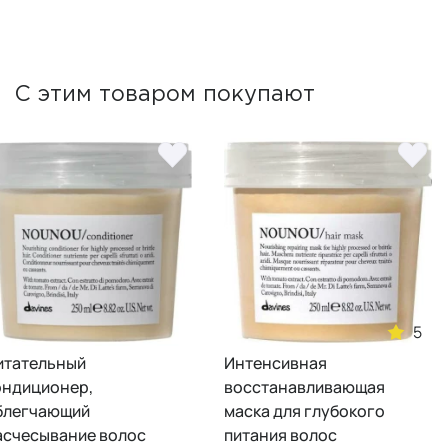
С этим товаром покупают
5
итательный
Интенсивная
ондиционер,
восстанавливающая
блегчающий
маска для глубокого
асчесывание волос
питания волос