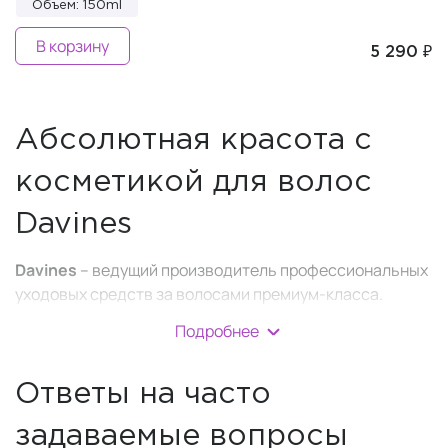
Объем: 150ml
В корзину
5 290 ₽
Абсолютная красота с
косметикой для волос
Davines
Davines
– ведущий производитель профессиональных
уходовых средств за волосами премиум-класса.
Компанию в 1983 году основал фармацевт Давиде
Подробнее
Боллати, мечтая внести свою лепту в мир красоты и
эстетики.
Ответы на часто
Первоначальной задумкой было создание
исследовательской лаборатории, которая бы
задаваемые вопросы