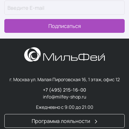
покупателей не только действенностью, но и
элегантной упаковкой, мягким ароматом и нежной
консистенцией. Продукцию итальянского бренда
Подписаться
выбирают профессиональные мастера и
любительницы домашних укладок, потому что
продукты позволяют:
воплотить творческие идеи и подчеркнуть
индивидуальность;
восстановить, напитать и увлажнить волосы без
утяжеления;
позаботиться не только о локонах, но и о коже
г. Москва ул. Малая Пироговская 16, 1 этаж, офис 12
головы;
+7 (495) 215-16-00
придать блеск и защитить окрашенные волосы;
info@milfey-shop.ru
находиться дольше на солнце без вреда для
волос;
Ежедневно с 9:00 до 21:00
доставить себе удовольствие – в коллекции есть
косметика, созданная не для ухода, а для
Программа лояльности
наслаждения.