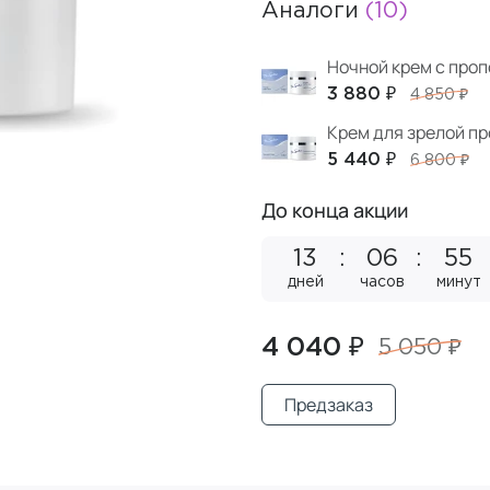
Аналоги
(10)
Ночной крем с про
3 880 ₽
4 850 ₽
Крем для зрелой пр
5 440 ₽
6 800 ₽
До конца акции
13
06
55
дней
часов
минут
4 040 ₽
5 050 ₽
Предзаказ