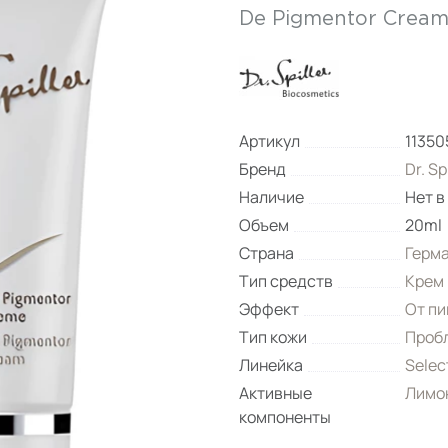
De Pigmentor Crea
Артикул
11350
Бренд
Dr. Sp
Наличие
Нет в
Объем
20ml
Страна
Герм
Тип средств
Крем
Эффект
От п
Тип кожи
Проб
Линейка
Selec
Активные
Лимо
компоненты