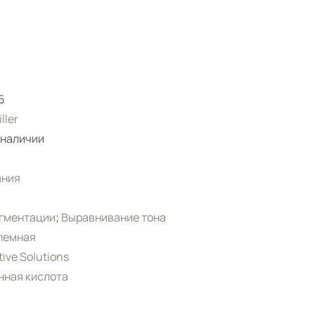
m
5
iller
 наличии
ания
игментации
;
Выравнивание тона
лемная
tive Solutions
нная кислота