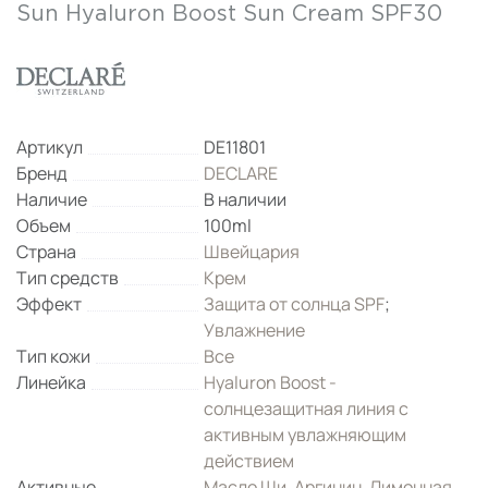
Sun Hyaluron Boost Sun Cream SPF30
Артикул
DE11801
Бренд
DECLARE
Наличие
В наличии
Объем
100ml
Страна
Швейцария
Тип средств
Крем
Эффект
Защита от солнца SPF
;
Увлажнение
Тип кожи
Все
Линейка
Hyaluron Boost -
солнцезащитная линия с
активным увлажняющим
действием
Активные
Масло Ши
,
Аргинин
,
Лимонная