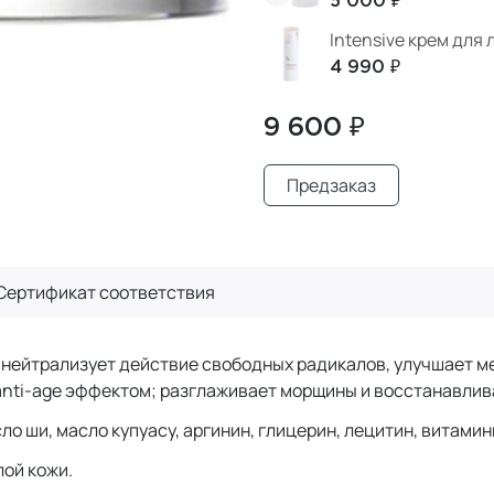
5 000 ₽
Intensive крем для 
4 990 ₽
9 600 ₽
Предзаказ
Сертификат
соответствия
 нейтрализует действие свободных радикалов, улучшает м
ti-age эффектом; разглаживает морщины и восстанавлива
ло ши, масло купуасу, аргинин, глицерин, лецитин, витамин
лой кожи.