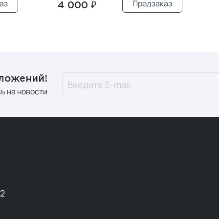
аз
Предзаказ
4 000 ₽
дложений!
ь на новости
12