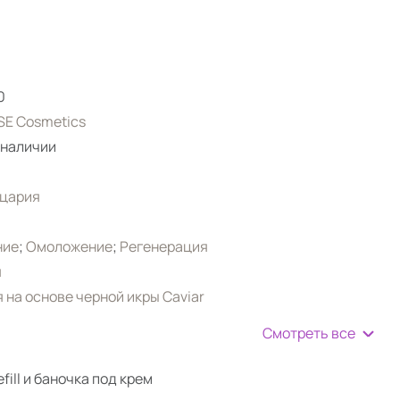
0
E Cosmetics
 наличии
цария
ние
;
Омоложение
;
Регенерация
я
 на основе черной икры Caviar
Смотреть все
fill и баночка под крем