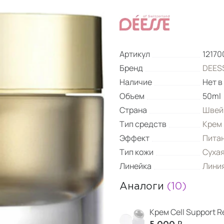
Артикул
12170
Бренд
DEESS
Наличие
Нет в
Объем
50ml
Страна
Швей
Тип средств
Крем
Эффект
Пита
Тип кожи
Суха
Линейка
Линия
Аналоги
(10)
Крем Cell Support Re