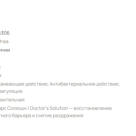
6306
thea
ичии
.
я
и
каивающее действие
;
Антибактериальное действие
;
регуляция
твительная
рс Солюшн / Doctor’s Solution — восстановление
ного барьера и снятие раздражения