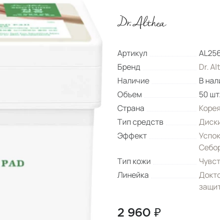
Артикул
AL25
Бренд
Dr. Al
Наличие
В нал
Объем
50 шт
Страна
Коре
Тип средств
Диск
Эффект
Успо
Себо
Тип кожи
Чувс
Линейка
Докто
защит
2 960 ₽