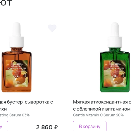
ют
ая бустер-сыворотка с
Мягкая атиоксидантная 
ихи
с облепихой и витамином
osting Serum 63%
Gentle Vitamin C Serum 20%
у
В корзину
2 860 ₽