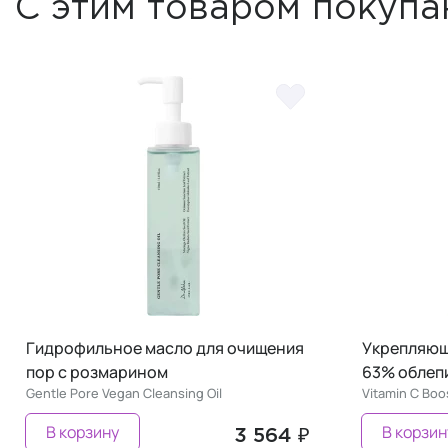
С этим товаром покупа
Гидрофильное масло для очищения
Укрепляющ
пор с розмарином
63% облеп
Gentle Pore Vegan Cleansing Oil
Vitamin C Bo
В корзину
В корзин
3 564 ₽