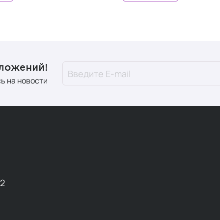
дложений!
ь на новости
12