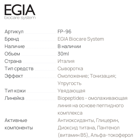
Артикул
FP-96
Бренд
EGIA Biocare System
Наличие
В наличии
Объем
30ml
Страна
Италия
Тип средств
Сыворотка
Эффект
Омоложение
;
Тонизация
;
Упругость
Тип кожи
Увядающая
Линейка
Biopeptides - омолаживающая
линия на основе пептидного
комплекса
Активные
Антиоксиданты
,
Глицерин
,
компоненты
Диоксид титана
,
Пантенол
(витамин B5)
,
Альфа-токоферол