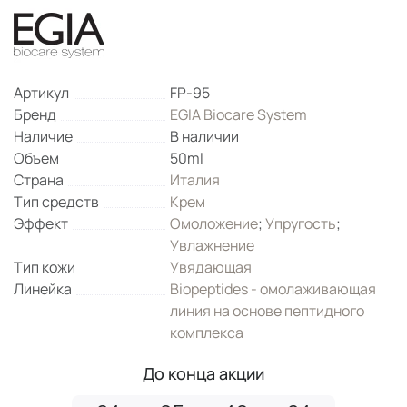
Артикул
FP-95
Бренд
EGIA Biocare System
Наличие
В наличии
Объем
50ml
Страна
Италия
Тип средств
Крем
Эффект
Омоложение
;
Упругость
;
Увлажнение
Тип кожи
Увядающая
Линейка
Biopeptides - омолаживающая
линия на основе пептидного
комплекса
До конца акции