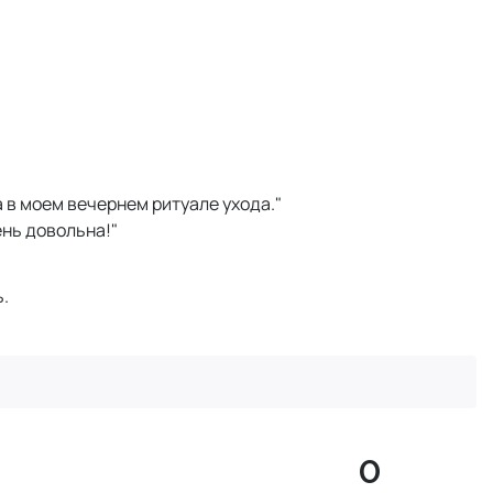
 в моем вечернем ритуале ухода."
ень довольна!"
.
0