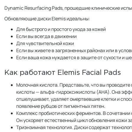
Dynamic Resurfacing Pads, прошедшие клинические испы
Обновляющие диски Elemis идеальны:
Для быстрого и простого ухода за кожей
Если вы всегда в движении
Для чувствительной кожи
Если вы живете в загрязненных районах или в усло
Если ваша кожа нуждается в защите от сухости и ш
Как работают Elemis Facial Pads
Молочная кислота. Представьте, что вы проводите 
кислоты — альфа-гидроксикислоты (AHA). Она эффек
отшелушивает, удаляет омертвевшие клетки и спос
появление рубцов от пигментных пятен.
Комплекс пробиотических ферментов. В сочетании с
Он ускоряет естественный цикл обновления кожи за
Триэнзимная технология. Диски содержат технологи