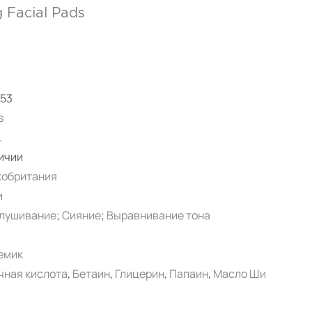
 Facial Pads
153
s
.
ичии
кобритания
и
лушивание
;
Сияние
;
Выравнивание тона
емик
чная кислота
,
Бетаин
,
Глицерин
,
Папаин
,
Масло Ши