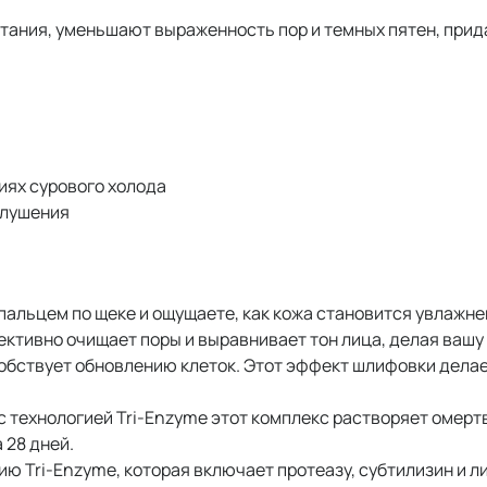
тания, уменьшают выраженность пор и темных пятен, прида
виях сурового холода
елушения
пальцем по щеке и ощущаете, как кожа становится увлажне
тивно очищает поры и выравнивает тон лица, делая вашу 
обствует обновлению клеток. Этот эффект шлифовки делае
 технологией Tri-Enzyme этот комплекс растворяет омерт
 28 дней.
ю Tri-Enzyme, которая включает протеазу, субтилизин и л