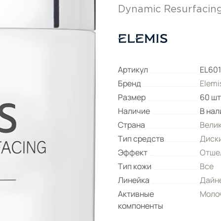
Dynamic Resurfacing
Артикул
EL60
Бренд
Elemi
Размер
60 шт
Наличие
В нал
Страна
Вели
Тип средств
Диск
Эффект
Отше
Тип кожи
Все
Линейка
Дайн
Активные
Моло
компоненты