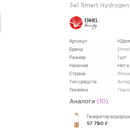
3в1 Smart Hydrogen 
Артикул
H2por
Бренд
Enhel
Размер
1 шт.
Наличие
Нет в
Страна
Япон
Тип средств
Аппа
Линейка
Порт
Аналоги
(10)
Генератор водородн
57 780 ₽