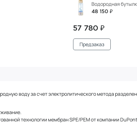
Водородная бутылк
48 150 ₽
57 780 ₽
Предзаказ
одную воду за счет электролитического метода разделен
уживание.
тованной технологии мембран SPE/PEM от компании DuPont
.