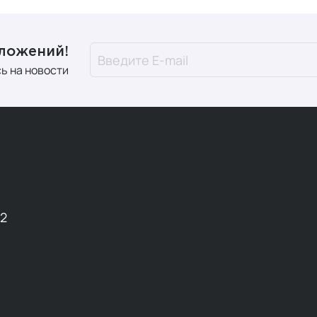
дложений!
ь на новости
12